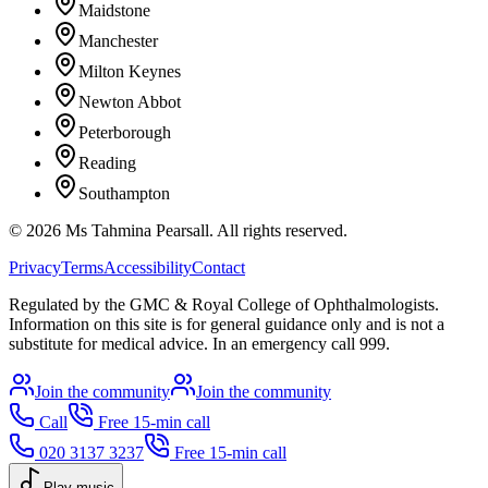
Maidstone
Manchester
Milton Keynes
Newton Abbot
Peterborough
Reading
Southampton
©
2026
Ms Tahmina Pearsall.
All rights reserved.
Privacy
Terms
Accessibility
Contact
Regulated by the GMC & Royal College of Ophthalmologists.
Information on this site is for general guidance only and is not a
substitute for medical advice. In an emergency call 999.
Join the community
Join the community
Call
Free 15-min call
020 3137 3237
Free 15-min call
Play music