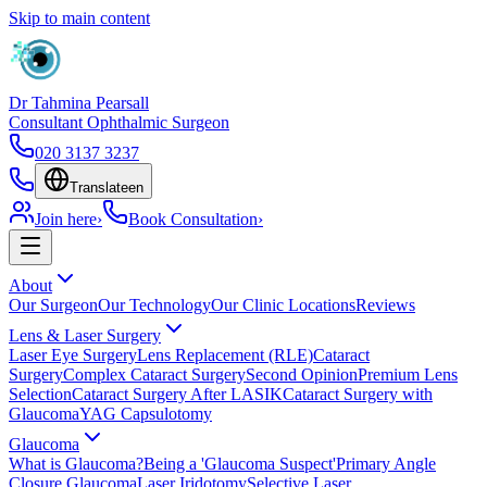
Skip to main content
Dr Tahmina Pearsall
Consultant Ophthalmic Surgeon
020 3137 3237
Translate
en
Join here
›
Book Consultation
›
About
Our Surgeon
Our Technology
Our Clinic Locations
Reviews
Lens & Laser Surgery
Laser Eye Surgery
Lens Replacement (RLE)
Cataract
Surgery
Complex Cataract Surgery
Second Opinion
Premium Lens
Selection
Cataract Surgery After LASIK
Cataract Surgery with
Glaucoma
YAG Capsulotomy
Glaucoma
What is Glaucoma?
Being a 'Glaucoma Suspect'
Primary Angle
Closure Glaucoma
Laser Iridotomy
Selective Laser