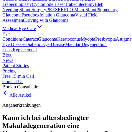
Trabeculoplasty
Cyclodiode Laser
Trabeculectomy
Bleb
Needling
Shunt Surgery
PRESERFLO MicroShunt
Pigmentary
Glaucoma
Pseudoexfoliation Glaucoma
Visual Field
Assessment
Driving with Glaucoma
Medical Eye Care
Eye
Conditions
Cataract
Glaucoma
Keratoconus
Myopia
Presbyopia
Astigma
Eye Disease
Diabetic Eye Disease
Macular Degeneration
Lens Replacement
Blog
News
Patient Stories
Pricing
Free 15-min Call
Contact Us
Book a Consultation
Alle Artikel
Augenerkrankungen
Kann ich bei altersbedingter
Makuladegeneration eine