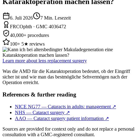
Kataraktoperation machen lassen?
6. Juli 2026
7
Min. Lesezeit
FRCOphth · GMC 4036472
40,000+ procedures
100+ 5★ reviews
Learn more about lens replacement surgery
Was die AMD für die Kataraktoperation bedeutet, ob der Eingriff
sicher ist und wie man das bestmögliche Sehvermögen nach der
Operation erreicht.
References & further reading
NICE NG77 — Cataracts in adults: management
↗
NHS — Cataract surgery
↗
AAO — Cataract surgery patient information
↗
Sources are provided for context only and do not replace a personal
consultation with a GMC-registered consultant.