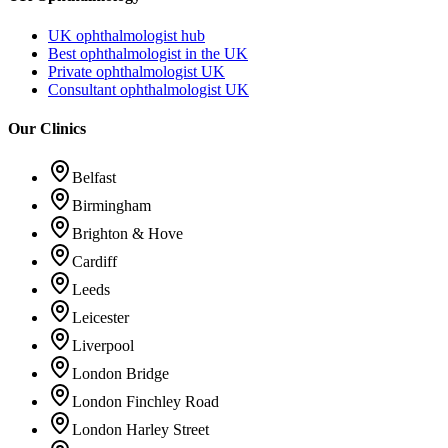
UK ophthalmologist hub
Best ophthalmologist in the UK
Private ophthalmologist UK
Consultant ophthalmologist UK
Our Clinics
Belfast
Birmingham
Brighton & Hove
Cardiff
Leeds
Leicester
Liverpool
London Bridge
London Finchley Road
London Harley Street