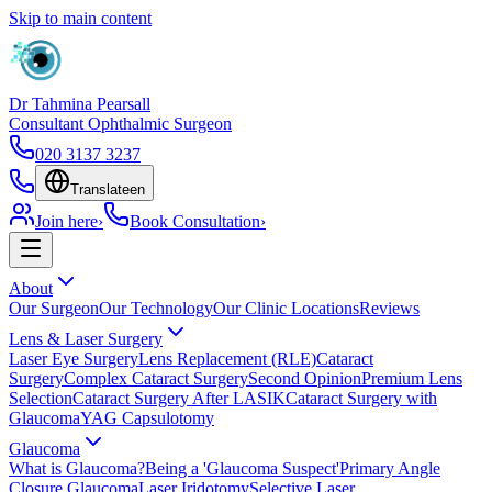
Skip to main content
Dr Tahmina Pearsall
Consultant Ophthalmic Surgeon
020 3137 3237
Translate
en
Join here
›
Book Consultation
›
About
Our Surgeon
Our Technology
Our Clinic Locations
Reviews
Lens & Laser Surgery
Laser Eye Surgery
Lens Replacement (RLE)
Cataract
Surgery
Complex Cataract Surgery
Second Opinion
Premium Lens
Selection
Cataract Surgery After LASIK
Cataract Surgery with
Glaucoma
YAG Capsulotomy
Glaucoma
What is Glaucoma?
Being a 'Glaucoma Suspect'
Primary Angle
Closure Glaucoma
Laser Iridotomy
Selective Laser