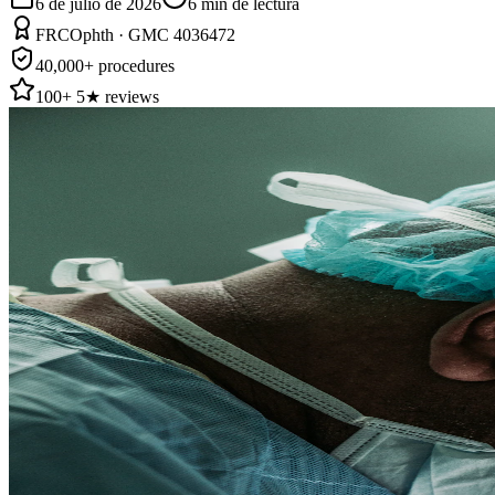
6 de julio de 2026
6
min de lectura
FRCOphth · GMC 4036472
40,000+ procedures
100+ 5★ reviews