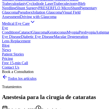
Trabeculoplasty
Cyclodiode Laser
Trabeculectomy
Bleb
Needling
Shunt Surgery
PRESERFLO MicroShunt
Pigmentary
Glaucoma
Pseudoexfoliation Glaucoma
Visual Field
Assessment
Driving with Glaucoma
Medical Eye Care
Eye
Conditions
Cataract
Glaucoma
Keratoconus
Myopia
Presbyopia
Astigma
Eye Disease
Diabetic Eye Disease
Macular Degeneration
Lens Replacement
Blog
News
Patient Stories
Pricing
Free 15-min Call
Contact Us
Book a Consultation
Todos los artículos
Tratamientos
Anestesia para la cirugía de cataratas