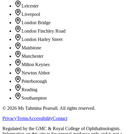
Leicester
Liverpool
London Bridge
London Finchley Road
London Harley Street
Maidstone
Manchester
Milton Keynes
Newton Abbot
Peterborough
Reading
Southampton
©
2026
Ms Tahmina Pearsall.
All rights reserved.
Privacy
Terms
Accessibility
Contact
Regulated by the GMC & Royal College of Ophthalmologists.
Information on this site is for general guidance only and is not a