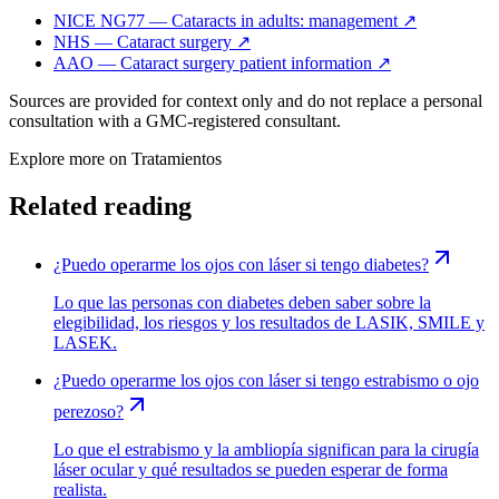
NICE NG77 — Cataracts in adults: management
↗
NHS — Cataract surgery
↗
AAO — Cataract surgery patient information
↗
Sources are provided for context only and do not replace a personal
consultation with a GMC-registered consultant.
Explore more on
Tratamientos
Related reading
¿Puedo operarme los ojos con láser si tengo diabetes?
Lo que las personas con diabetes deben saber sobre la
elegibilidad, los riesgos y los resultados de LASIK, SMILE y
LASEK.
¿Puedo operarme los ojos con láser si tengo estrabismo o ojo
perezoso?
Lo que el estrabismo y la ambliopía significan para la cirugía
láser ocular y qué resultados se pueden esperar de forma
realista.