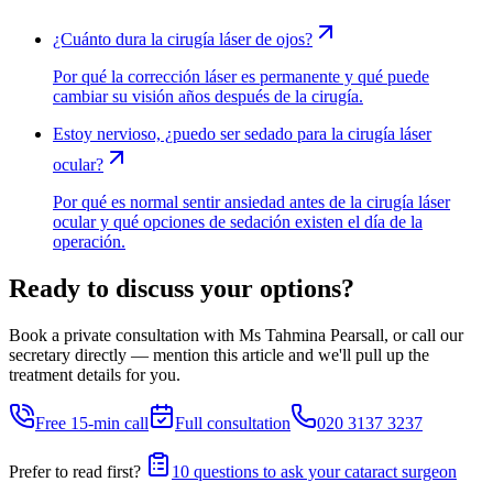
¿Cuánto dura la cirugía láser de ojos?
Por qué la corrección láser es permanente y qué puede
cambiar su visión años después de la cirugía.
Estoy nervioso, ¿puedo ser sedado para la cirugía láser
ocular?
Por qué es normal sentir ansiedad antes de la cirugía láser
ocular y qué opciones de sedación existen el día de la
operación.
Ready to discuss your options?
Book a private consultation with Ms Tahmina Pearsall, or call our
secretary directly — mention this article and we'll pull up the
treatment details for you.
Free 15-min call
Full consultation
020 3137 3237
Prefer to read first?
10 questions to ask your cataract surgeon