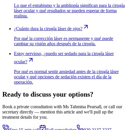
Lo que el estrabismo y la ambliopía significan para la cirugía
láser ocular y qué resultados se pueden esperar de forma
realista.
¿Cuánto dura la cirugía láser de ojos?
Por qué la corrección láser es permanente y qué puede
cambiar su visión años después de la cirugía.
Estoy nervioso, ¿puedo ser sedado para la cirugía láser
ocular?
Por qué es normal sentir ansiedad antes de la cirugía láser
ocular y qué opciones de sedación existen el día de la
operación.
Ready to discuss your options?
Book a private consultation with Ms Tahmina Pearsall, or call our
secretary directly — mention this article and we'll pull up the
treatment details for you.
Free 15-min call
Full consultation
020 3137 3237