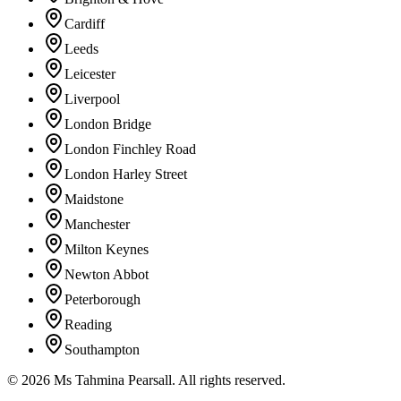
Cardiff
Leeds
Leicester
Liverpool
London Bridge
London Finchley Road
London Harley Street
Maidstone
Manchester
Milton Keynes
Newton Abbot
Peterborough
Reading
Southampton
©
2026
Ms Tahmina Pearsall.
All rights reserved.