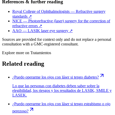
References & further reading
Royal College of Ophthalmologists — Refractive surgery
standards
↗
NICE — Photorefractive (laser) surgery for the correction of
refractive errors
↗
AAO — LASIK laser eye surgery
↗
Sources are provided for context only and do not replace a personal
consultation with a GMC-registered consultant.
Explore more on
Tratamientos
Related reading
¿Puedo operarme los ojos con láser si tengo diabetes?
Lo que las personas con diabetes deben saber sobre la
elegibilidad, los riesgos y los resultados de LASIK, SMILE y
LASEK.
¿Puedo operarme los ojos con láser si tengo estrabismo o ojo
perezoso?