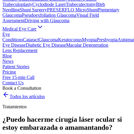
Trabeculoplasty
Cyclodiode Laser
Trabeculectomy
Bleb
Needling
Shunt Surgery
PRESERFLO MicroShunt
Pigmentary
Glaucoma
Pseudoexfoliation Glaucoma
Visual Field
Assessment
Driving with Glaucoma
Medical Eye Care
Eye
Conditions
Cataract
Glaucoma
Keratoconus
Myopia
Presbyopia
Astigma
Eye Disease
Diabetic Eye Disease
Macular Degeneration
Lens Replacement
Blog
News
Patient Stories
Pricing
Free 15-min Call
Contact Us
Book a Consultation
Todos los artículos
Tratamientos
¿Puedo hacerme cirugía láser ocular si
estoy embarazada o amamantando?