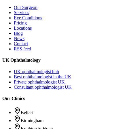
Our Surgeon
Services
Eye Conditions
Pricing
Locations
Blog
News
Contact
RSS feed
UK Ophthalmology
UK ophthalmologist hub
Best ophthalmologist in the UK
Private ophthalmologist UK
Consultant ophthalmologist UK
Our Clinics
Belfast
Birmingham
Brighton & Hove