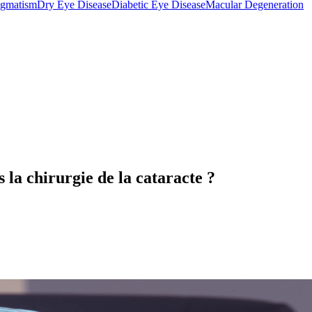
igmatism
Dry Eye Disease
Diabetic Eye Disease
Macular Degeneration
s la chirurgie de la cataracte ?