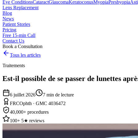
Eye Conditions
Cataract
Glaucoma
Keratoconus
Myopia
Presbyopia
Ast
Lens Replacement
Blog
News
Patient Stories
Pricing
Free 15-min Call
Contact Us
Book a Consultation
Tous les articles
Traitements
Est-il possible de se passer de lunettes aprè
6 juillet 2026
7
min de lecture
FRCOphth · GMC 4036472
40,000+ procedures
100+ 5★ reviews