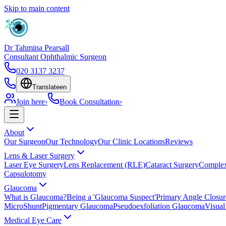
Skip to main content
Dr Tahmina Pearsall
Consultant Ophthalmic Surgeon
020 3137 3237
Translate
en
Join here
›
Book Consultation
›
About
Our Surgeon
Our Technology
Our Clinic Locations
Reviews
Lens & Laser Surgery
Laser Eye Surgery
Lens Replacement (RLE)
Cataract Surgery
Complex
Capsulotomy
Glaucoma
What is Glaucoma?
Being a 'Glaucoma Suspect'
Primary Angle Closu
MicroShunt
Pigmentary Glaucoma
Pseudoexfoliation Glaucoma
Visual
Medical Eye Care