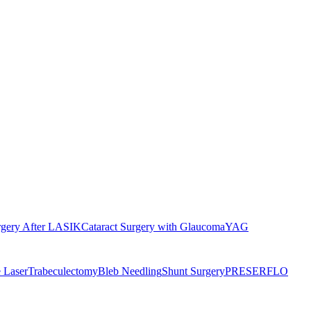
rgery After LASIK
Cataract Surgery with Glaucoma
YAG
 Laser
Trabeculectomy
Bleb Needling
Shunt Surgery
PRESERFLO