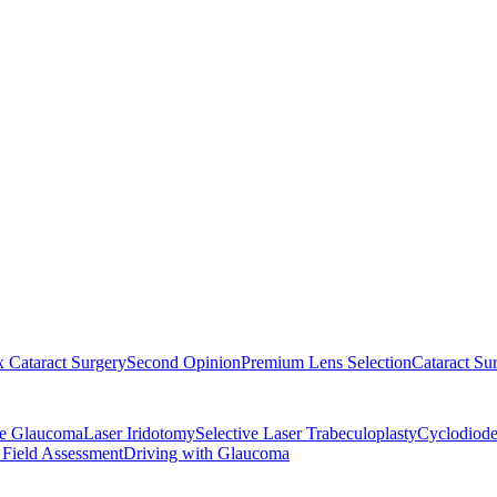
 Cataract Surgery
Second Opinion
Premium Lens Selection
Cataract Su
re Glaucoma
Laser Iridotomy
Selective Laser Trabeculoplasty
Cyclodiode
 Field Assessment
Driving with Glaucoma