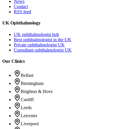
News
Contact
RSS feed
UK Ophthalmology
UK ophthalmologist hub
Best ophthalmologist in the UK
Private ophthalmologist UK
Consultant ophthalmologist UK
Our Clinics
Belfast
Birmingham
Brighton & Hove
Cardiff
Leeds
Leicester
Liverpool