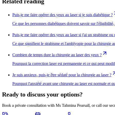
Related reading
Puis-je me faire opérer des yeux au laser si je suis diabétique ?
Ce que les personnes diabétiques doivent savoir sur l'éligibili
Puis-je me faire opérer des yeux au laser si j'ai un strabisme ou
Ce que signifient le strabisme et l'amblyopie pour la chirurgie au
Combien de temps dure la chirurgie au laser des yeux ?
Pourquoi la correction laser est permanente et ce qui peut modif
Je suis anxieux, puis-je être sédaté pour la chirurgie au laser ?
Pourquoi l'anxiété avant une chirurgie au laser est normale et qu
Ready to discuss your options?
Book a private consultation with Ms Tahmina Pearsall, or call our secre