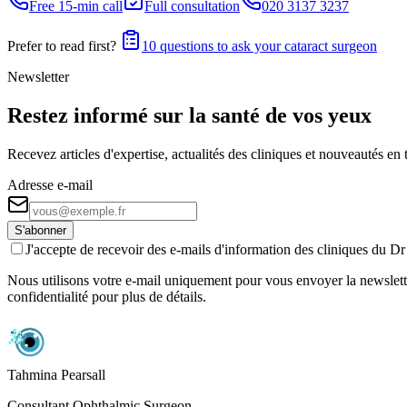
Free 15-min call
Full consultation
020 3137 3237
Prefer to read first?
10 questions to ask your cataract surgeon
Newsletter
Restez informé sur la santé de vos yeux
Recevez articles d'expertise, actualités des cliniques et nouveautés e
Adresse e-mail
S'abonner
J'accepte de recevoir des e-mails d'information des cliniques du 
Nous utilisons votre e-mail uniquement pour vous envoyer la newslette
confidentialité pour plus de détails.
Tahmina Pearsall
Consultant Ophthalmic Surgeon