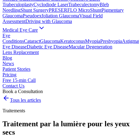
Trabeculoplasty
Cyclodiode Laser
Trabeculectomy
Bleb
Needling
Shunt Surgery
PRESERFLO MicroShunt
Pigmentary
Glaucoma
Pseudoexfoliation Glaucoma
Visual Field
Assessment
Driving with Glaucoma
Medical Eye Care
Eye
Conditions
Cataract
Glaucoma
Keratoconus
Myopia
Presbyopia
Astigma
Eye Disease
Diabetic Eye Disease
Macular Degeneration
Lens Replacement
Blog
News
Patient Stories
Pricing
Free 15-min Call
Contact Us
Book a Consultation
Tous les articles
Traitements
Traitement par la lumière pour les yeux
secs