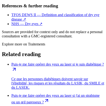
References & further reading
TFOS DEWS II — Definition and classification of dry eye
disease
↗
NHS — Dry eyes
↗
Sources are provided for context only and do not replace a personal
consultation with a GMC-registered consultant.
Explore more on
Traitements
Related reading
Puis-je me faire opérer des yeux au laser si je suis diabétique ?
Ce que les personnes diabétiques doivent savoir sur
l'éligibilité, les risques et les résultats du LASIK, du SMILE et
du LASEK.
Puis-je me faire opérer des yeux au laser si j'ai un strabisme
ou un œil paresseux ?