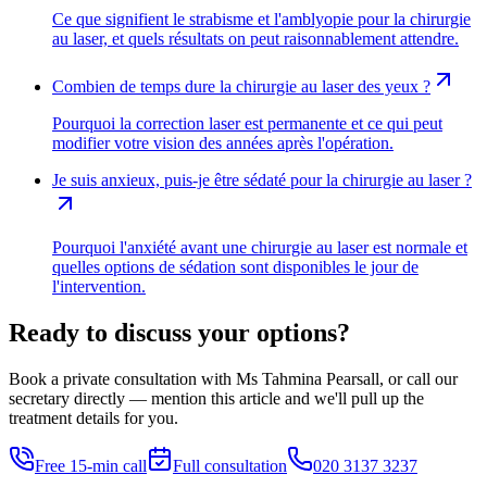
Ce que signifient le strabisme et l'amblyopie pour la chirurgie
au laser, et quels résultats on peut raisonnablement attendre.
Combien de temps dure la chirurgie au laser des yeux ?
Pourquoi la correction laser est permanente et ce qui peut
modifier votre vision des années après l'opération.
Je suis anxieux, puis-je être sédaté pour la chirurgie au laser ?
Pourquoi l'anxiété avant une chirurgie au laser est normale et
quelles options de sédation sont disponibles le jour de
l'intervention.
Ready to discuss your options?
Book a private consultation with Ms Tahmina Pearsall, or call our
secretary directly — mention this article and we'll pull up the
treatment details for you.
Free 15-min call
Full consultation
020 3137 3237