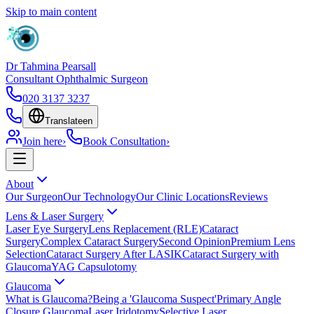
Skip to main content
Dr Tahmina Pearsall
Consultant Ophthalmic Surgeon
020 3137 3237
Translate
en
Join here
›
Book Consultation
›
About
Our Surgeon
Our Technology
Our Clinic Locations
Reviews
Lens & Laser Surgery
Laser Eye Surgery
Lens Replacement (RLE)
Cataract
Surgery
Complex Cataract Surgery
Second Opinion
Premium Lens
Selection
Cataract Surgery After LASIK
Cataract Surgery with
Glaucoma
YAG Capsulotomy
Glaucoma
What is Glaucoma?
Being a 'Glaucoma Suspect'
Primary Angle
Closure Glaucoma
Laser Iridotomy
Selective Laser