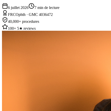
6 juillet 2026
7
min de lecture
FRCOphth · GMC 4036472
40,000+ procedures
100+ 5★ reviews