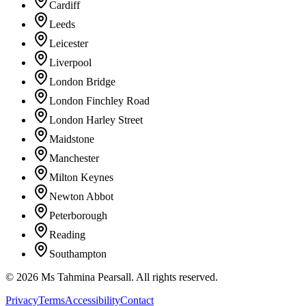
Cardiff
Leeds
Leicester
Liverpool
London Bridge
London Finchley Road
London Harley Street
Maidstone
Manchester
Milton Keynes
Newton Abbot
Peterborough
Reading
Southampton
©
2026
Ms Tahmina Pearsall.
All rights reserved.
Privacy
Terms
Accessibility
Contact