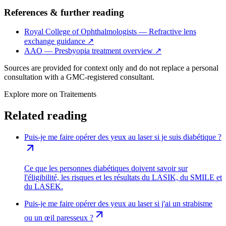
References & further reading
Royal College of Ophthalmologists — Refractive lens
exchange guidance
↗
AAO — Presbyopia treatment overview
↗
Sources are provided for context only and do not replace a personal
consultation with a GMC-registered consultant.
Explore more on
Traitements
Related reading
Puis-je me faire opérer des yeux au laser si je suis diabétique ?
Ce que les personnes diabétiques doivent savoir sur
l'éligibilité, les risques et les résultats du LASIK, du SMILE et
du LASEK.
Puis-je me faire opérer des yeux au laser si j'ai un strabisme
ou un œil paresseux ?