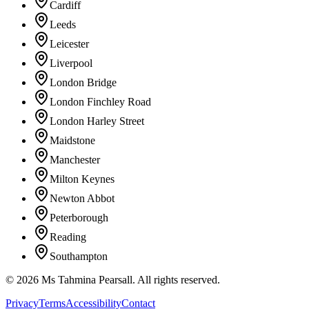
Cardiff
Leeds
Leicester
Liverpool
London Bridge
London Finchley Road
London Harley Street
Maidstone
Manchester
Milton Keynes
Newton Abbot
Peterborough
Reading
Southampton
©
2026
Ms Tahmina Pearsall.
All rights reserved.
Privacy
Terms
Accessibility
Contact