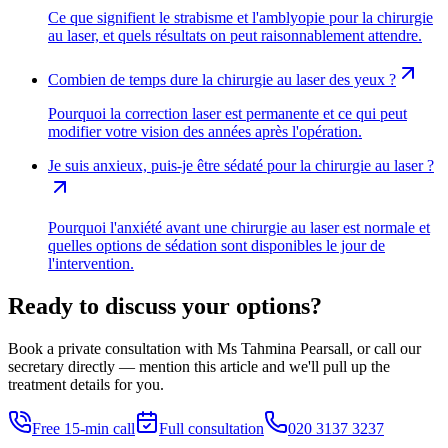
Ce que signifient le strabisme et l'amblyopie pour la chirurgie
au laser, et quels résultats on peut raisonnablement attendre.
Combien de temps dure la chirurgie au laser des yeux ?
Pourquoi la correction laser est permanente et ce qui peut
modifier votre vision des années après l'opération.
Je suis anxieux, puis-je être sédaté pour la chirurgie au laser ?
Pourquoi l'anxiété avant une chirurgie au laser est normale et
quelles options de sédation sont disponibles le jour de
l'intervention.
Ready to discuss your options?
Book a private consultation with Ms Tahmina Pearsall, or call our
secretary directly — mention this article and we'll pull up the
treatment details for you.
Free 15-min call
Full consultation
020 3137 3237