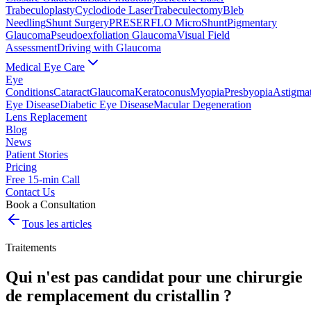
Trabeculoplasty
Cyclodiode Laser
Trabeculectomy
Bleb
Needling
Shunt Surgery
PRESERFLO MicroShunt
Pigmentary
Glaucoma
Pseudoexfoliation Glaucoma
Visual Field
Assessment
Driving with Glaucoma
Medical Eye Care
Eye
Conditions
Cataract
Glaucoma
Keratoconus
Myopia
Presbyopia
Astigma
Eye Disease
Diabetic Eye Disease
Macular Degeneration
Lens Replacement
Blog
News
Patient Stories
Pricing
Free 15-min Call
Contact Us
Book a Consultation
Tous les articles
Traitements
Qui n'est pas candidat pour une chirurgie
de remplacement du cristallin ?