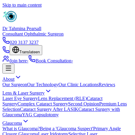
Skip to main content
Dr Tahmina Pearsall
Consultant Ophthalmic Surgeon
020 3137 3237
Translate
en
Join here
›
Book Consultation
›
About
Our Surgeon
Our Technology
Our Clinic Locations
Reviews
Lens & Laser Surgery
Laser Eye Surgery
Lens Replacement (RLE)
Cataract
Surgery
Complex Cataract Surgery
Second Opinion
Premium Lens
Selection
Cataract Surgery After LASIK
Cataract Surgery with
Glaucoma
YAG Capsulotomy
Glaucoma
What is Glaucoma?
Being a 'Glaucoma Suspect'
Primary Angle
Closure Glaucoma
Laser Iridotomy
Selective Laser